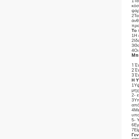
1Τα
κόσ
ψάρ
2Τα
άνθ
πρα
Το 
1Η 
2Ιδ
3Θα
4Οι
Μπο
1 Έ
2 Έ
3 Έ
Η Υ
1Υψ
μηχ
2- 
3Υπ
από
4Με
υπο
5- 
6Εγ
7Εί
Γεν