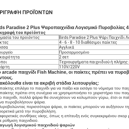
ΡΙΓΡΑΦΉ ΠΡΟΪΌΝΤΩΝ
rds Paradise 2 Plus Ψαροπαιχνίδια Λογισμικό Πυροβολίας 4
ιγραφή του προϊόντος
μασία του προϊόντος
Birds Paradise 2 Plus Ψάρι Παιχνίδι 
κτες
4 - 6 - 8 - 10 διαθέσιμοι παίκτες
ώσσα
Αγγλικά
υργείο
Προσαρμοσμένο
καιρότητα
2 σετ
όποι
Τεχνουργήματα παιχνιδιού ή πλήρης
τάρτη
110V/220V
ο arcade παιχνίδι Fish Machine, οι παίκτες πρέπει να πυρ
ντους.
ακόλουθα είναι τα ακριβή στάδια λειτουργίας:
παίκτης επιλέγει το παιχνίδι για να παίξει και εισάγει το νόμισμα του π
παίκτης πρέπει στη συνέχεια να χρησιμοποιήσει το χειριστήριο του παι
ο παιχνίδι, πολλά ψάρια θα συνεχίσουν να κολυμπούν γύρω, έτσι οι πα
 να πυροβολήσουν ψάρια.
Πυροβολώντας περισσότερα ψάρια, οι παίκτες μπορούν να αυξήσουν τη 
φορετικά μετά την πυροβολήση.
αφορετικές συνθήκες νίκης, όπως η επίτευξη ενός συγκεκριμένου σκορ
ε ρύθμιση παιχνιδιού.
αγωγή λογισμικού παιχνιδιού ψαριών