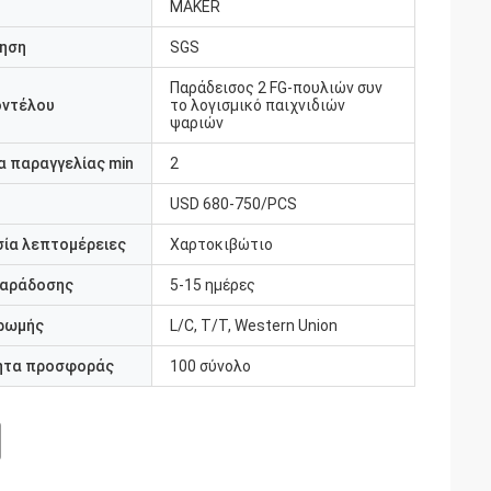
MAKER
ηση
SGS
Παράδεισος 2 FG-πουλιών συν
οντέλου
το λογισμικό παιχνιδιών
ψαριών
 παραγγελίας min
2
USD 680-750/PCS
ία λεπτομέρειες
Χαρτοκιβώτιο
παράδοσης
5-15 ημέρες
ρωμής
L/C, T/T, Western Union
ητα προσφοράς
100 σύνολο