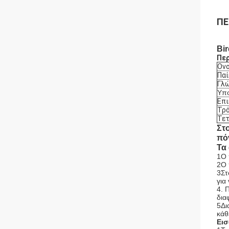
ΠΕ
Bi
Περ
Ονο
Παί
Γλ
Υπο
Επι
Τρ
Τε
Στ
πό
Τα 
1Ο 
2Ο 
3Στ
για
4. 
δια
5Δι
κάθ
Εισ